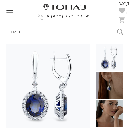
ВХОД
dehaze
0
8 (800) 350-03-81