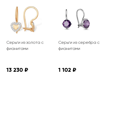
Серьги из золота с
Серьги из серебра с
С
фианитами
фианитами
ф
13 230 ₽
1 102 ₽
6