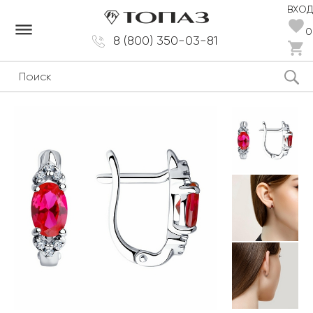
ВХОД
dehaze
0
8 (800) 350-03-81