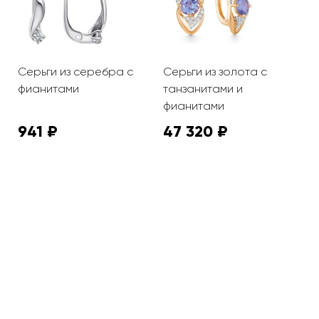
та
Серьги из серебра с
Серьги из золота с
С
фианитами
танзанитами и
ф
фианитами
941 ₽
47 320 ₽
3