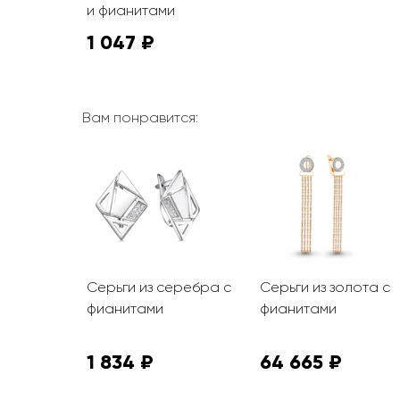
и фианитами
1 047 ₽
Вам понравится:
еребра с
Серьги из серебра с
Серьги из золота с
и
фианитами
фианитами
1 834 ₽
64 665 ₽