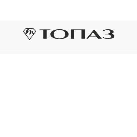
Оплата и доставка
Подп
Подпиш
Рассрочка платежа
новост
р украшения
Оплата и доставка
то на новое!
Нажима
ый сертификат
конфид
Электронным
ом «Топаз»