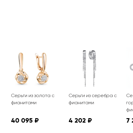
Серьги из золота с
Серьги из серебра с
Се
фианитами
фианитами
го
фи
40 095 ₽
4 202 ₽
7 