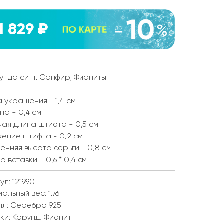
1 829 ₽
унда синт. Сапфир; Фианиты
 украшения - 1,4 см
а - 0,4 см
ая длина штифта - 0,5 см
ение штифта - 0,2 см
енняя высота серьги - 0,8 см
р вставки - 0,6 * 0,4 см
ул: 121990
мальный вес:
1.76
лл:
Серебро 925
ки:
Корунд, Фианит