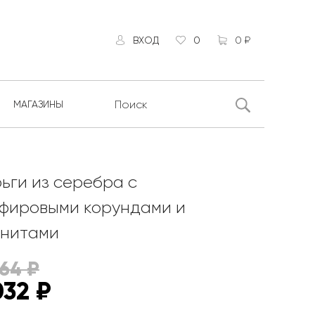
ВХОД
0
0 ₽
МАГАЗИНЫ
ьги из серебра с
фировыми корундами и
нитами
064
₽
032
₽