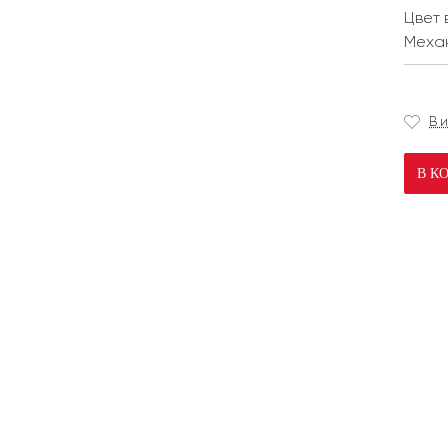
Цвет 
Меха
В 
В К