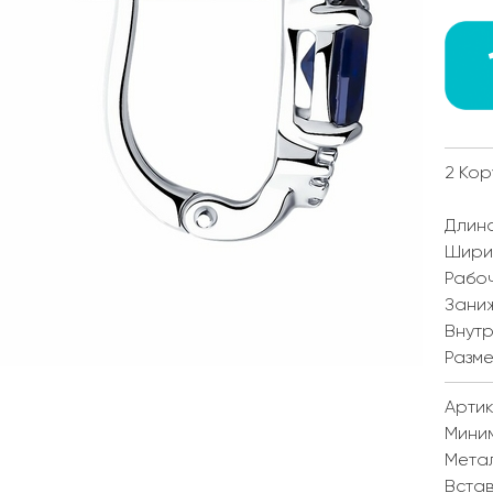
2 Кор
Длина
Ширин
Рабоч
Заниж
Внутр
Разме
Артик
Мини
Мета
Встав