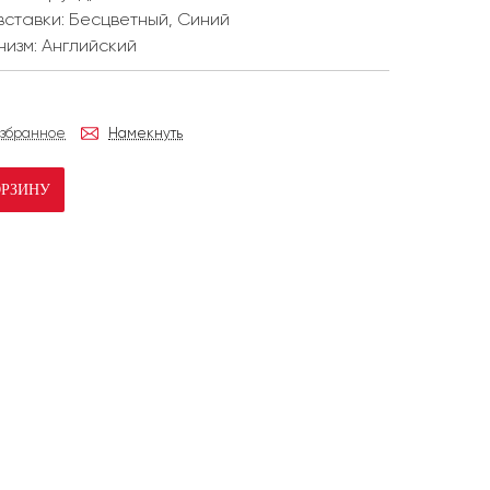
вставки:
Бесцветный, Синий
низм:
Английский
избранное
Намекнуть
ОРЗИНУ