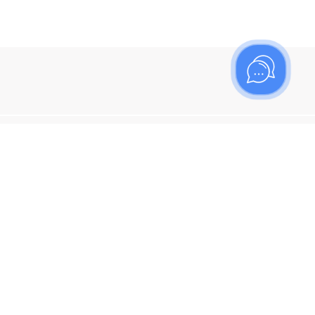
ишитесь на рассылку
итесь, чтобы узнать больше о новых поступлениях,
ях и спецпредложениях Топаз!
я кнопку "Подписаться", вы соглашаетесь с
политикой
енциальности