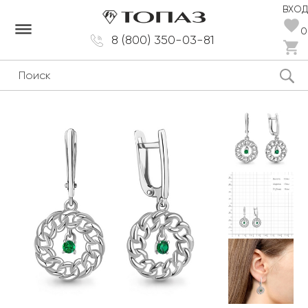
ВХОД
dehaze
0
8 (800) 350-03-81