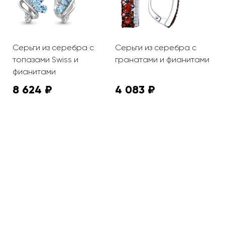
Серьги из серебра с
Серьги из серебра с
С
топазами Swiss и
гранатами и фианитами
ж
фианитами
8 624 ₽
4 083 ₽
2