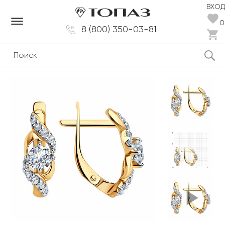
ВХОД
dehaze
0
8 (800) 350-03-81