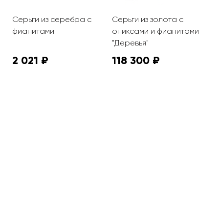
Серьги из серебра с
Серьги из золота с
С
фианитами
ониксами и фианитами
ф
"Деревья"
2 021 ₽
118 300 ₽
8