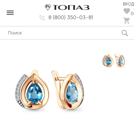
ВХОД
dehaze
0
8 (800) 350-03-81