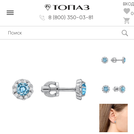
ВХОД
dehaze
0
8 (800) 350-03-81