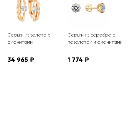
Серьги из золота с
Серьги из серебра с
С
фианитами
позолотой и фианитами
ф
34 965 ₽
1 774 ₽
1