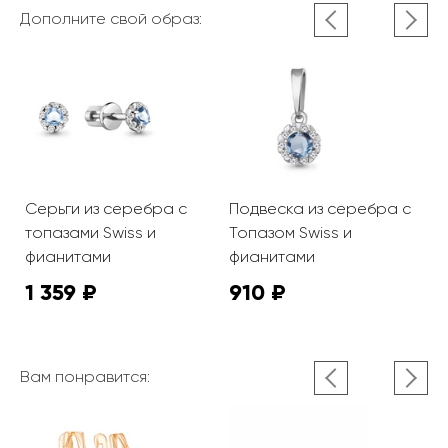
Дополните свой образ:
Серьги из серебра с
Подвеска из серебра с
К
топазами Swiss и
Топазом Swiss и
т
фианитами
фианитами
ф
1 359 ₽
910 ₽
1
Вам понравится: