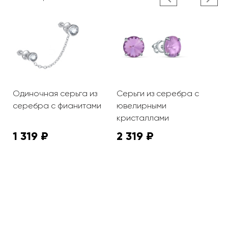
Одиночная серьга из
Серьги из серебра с
С
серебра с фианитами
ювелирными
ю
кристаллами
к
1 319 ₽
2 319 ₽
2