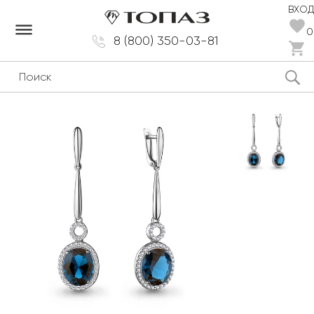
ВХОД
dehaze
0
8 (800) 350-03-81