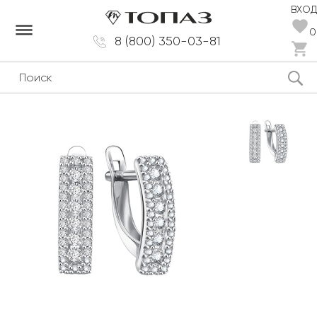
ВХОД
dehaze
0
8 (800) 350-03-81