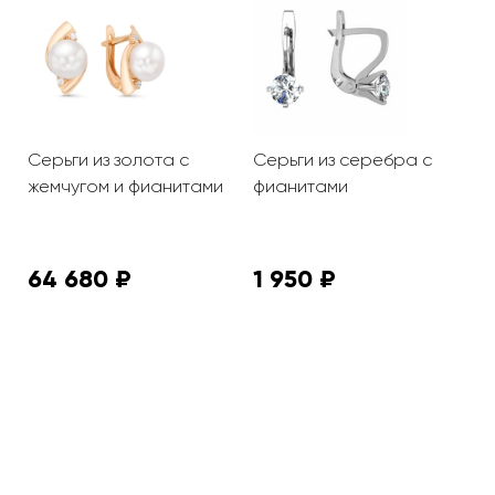
Серьги из золота с
Серьги из серебра с
С
жемчугом и фианитами
фианитами
ф
64 680 ₽
1 950 ₽
3