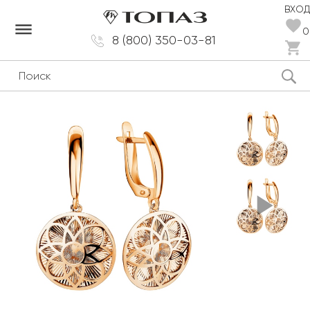
ВХОД
dehaze
0
8 (800) 350-03-81