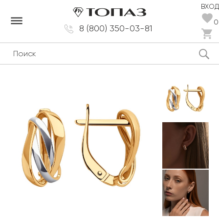
ВХОД
dehaze
0
8 (800) 350-03-81