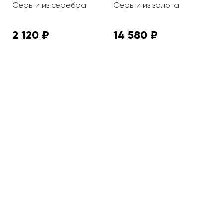
Серьги из серебра
Серьги из золота
С
2 120 ₽
14 580 ₽
5