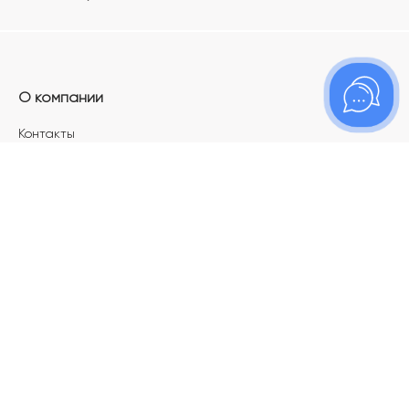
О компании
Контакты
Магазины
Карьера в ТОПАЗ
Франшиза
Покупателям
Акции
Как определить размер украшения
Меняй своё старое золото на новое!
Электронный подарочный сертификат