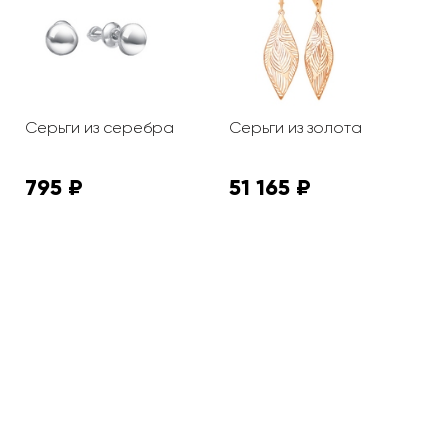
Серьги из серебра
Серьги из золота
С
а
795 ₽
51 165 ₽
1