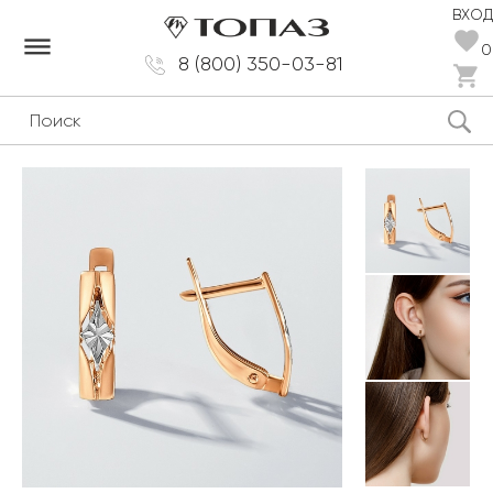
ВХОД
dehaze
0
8 (800) 350-03-81