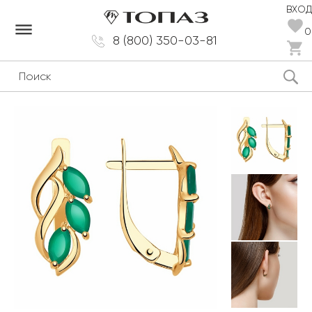
ВХОД
dehaze
0
8 (800) 350-03-81