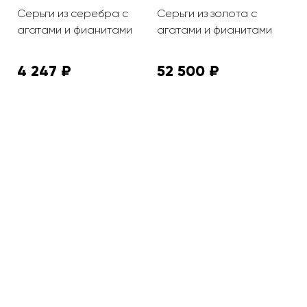
Серьги из серебра с
Серьги из золота с
С
агатами и фианитами
агатами и фианитами
а
4 247 ₽
52 500 ₽
2