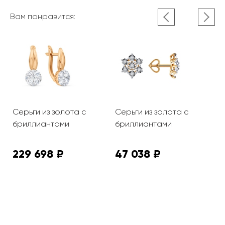
Вам понравится:
Серьги из золота с
Серьги из золота с
С
бриллиантами
бриллиантами
б
229 698 ₽
47 038 ₽
1