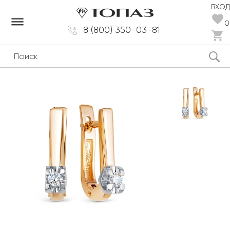
ВХОД
dehaze
0
8 (800) 350-03-81