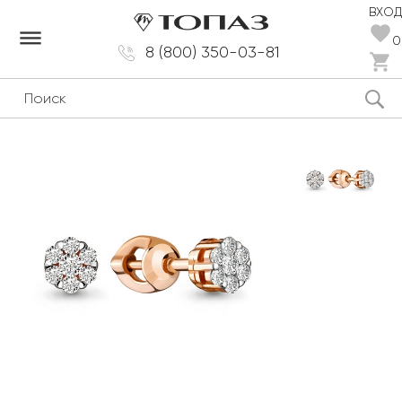
ВХОД
dehaze
0
8 (800) 350-03-81