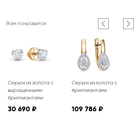
Вам понравится:
та
Серьги из золота с
Серьги из золота с
С
выращенными
бриллиантами
с
бриллиантами
б
30 690 ₽
109 786 ₽
2