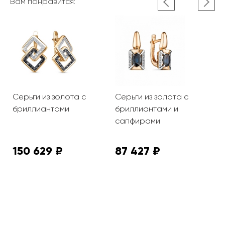
Вам понравится:
та
Серьги из золота с
Серьги из золота с
С
бриллиантами
бриллиантами и
б
сапфирами
150 629 ₽
87 427 ₽
8