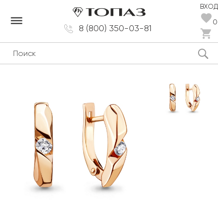
ВХОД
dehaze
0
8 (800) 350-03-81