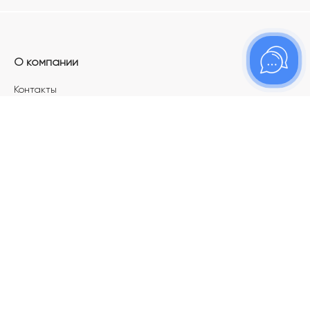
О компании
Контакты
Магазины
Карьера в ТОПАЗ
Франшиза
Покупателям
Акции
Как определить размер украшения
Меняй своё старое золото на новое!
Электронный подарочный сертификат
Правила пользования Электронным