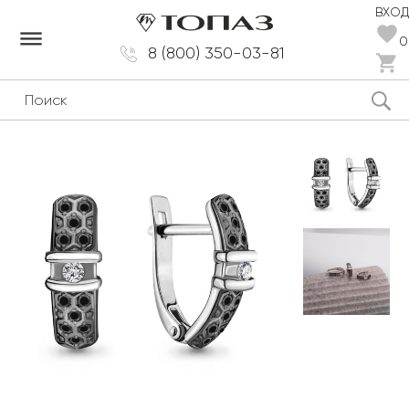
ВХОД
dehaze
0
8 (800) 350-03-81