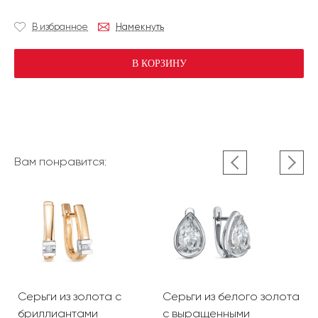
В избранное
Намекнуть
В КОРЗИНУ
Вам понравится:
Серьги из золота с
Серьги из белого золота
С
бриллиантами
с выращенными
ч