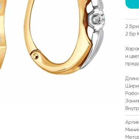
2 Бри
2 Бр 
Харак
и цве
пред
Длина
Ширин
Рабоч
Заниж
Внутр
Артик
Мини
Мета