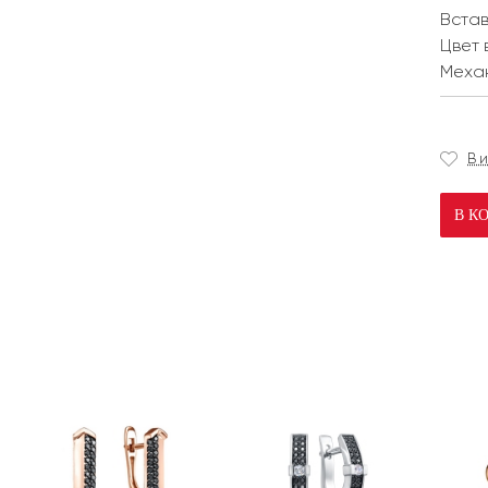
Встав
Цвет 
Меха
В 
В К