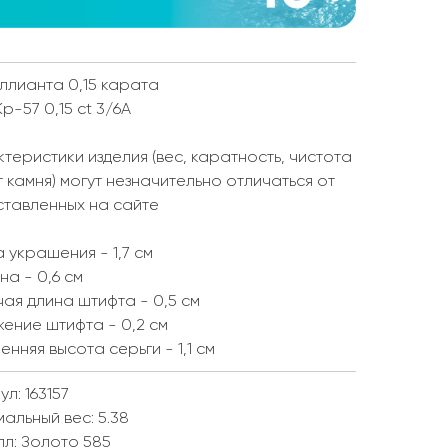
ллианта 0,15 карата
Кр-57 0,15 ct 3/6А
теристики изделия (вес, каратность, чистота
т камня) могут незначительно отличаться от
ставленных на сайте
 украшения - 1,7 см
а - 0,6 см
ая длина штифта - 0,5 см
ение штифта - 0,2 см
енняя высота серьги - 1,1 см
ул: 163157
мальный вес:
5.38
лл:
Золото 585