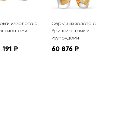
рьги из золота с
Серьги из золота с
Серьги из
иллиантами
бриллиантами и
золота с
изумрудами
бриллиан
 191 ₽
60 876 ₽
147 166