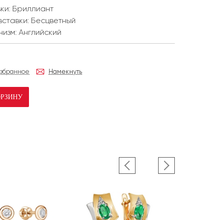
ки:
Бриллиант
вставки:
Бесцветный
низм:
Английский
избранное
Намекнуть
ОРЗИНУ