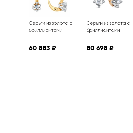
олота с
Серьги из золота с
Серьги из золота с
ми и
бриллиантами
бриллиантами
ранью
₽
60 883 ₽
80 698 ₽