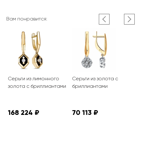
Вам понравится:
та
Серьги из лимонного
Серьги из золота с
С
золота с бриллиантами
бриллиантами
б
"
б
168 224 ₽
70 113 ₽
9