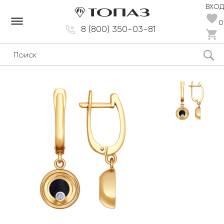
ВХОД
dehaze
0
8 (800) 350-03-81