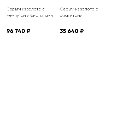
Серьги из золота с
Серьги из золота с
С
жемчугом и фианитами
фианитами
с
96 740 ₽
35 640 ₽
1