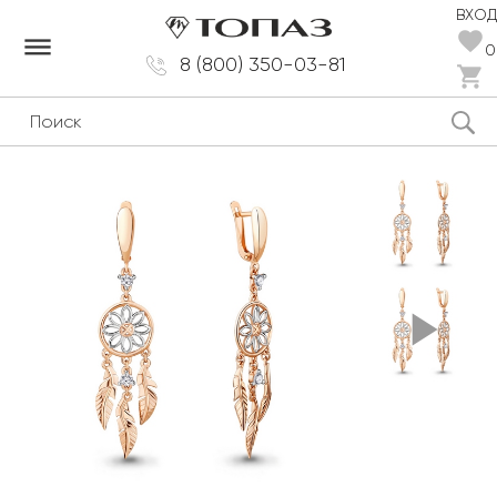
ВХОД
dehaze
0
8 (800) 350-03-81