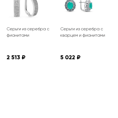
Серьги из серебра с
Серьги из серебра с
С
фианитами
кварцем и фианитами
ф
2 513 ₽
5 022 ₽
1