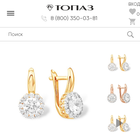
ВХОД
dehaze
0
8 (800) 350-03-81