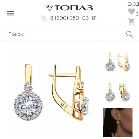
ВХОД
dehaze
0
8 (800) 350-03-81