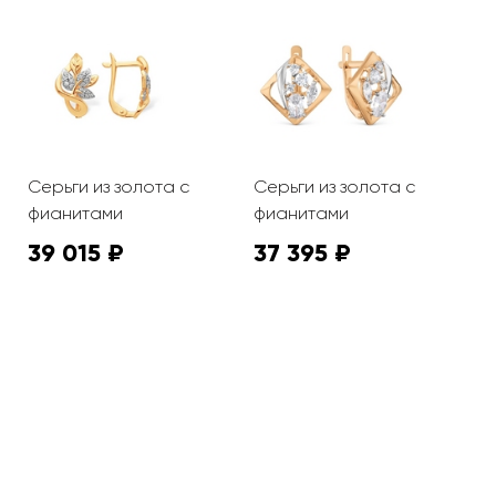
Серьги из золота с
Серьги из золота с
С
фианитами
фианитами
ф
39 015 ₽
37 395 ₽
1