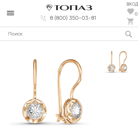
ВХОД
dehaze
0
8 (800) 350-03-81