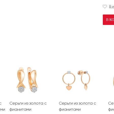
В 
В К
с
Серьги из золота с
Серьги из золота с
Се
ами
фианитами
фианитами
фи