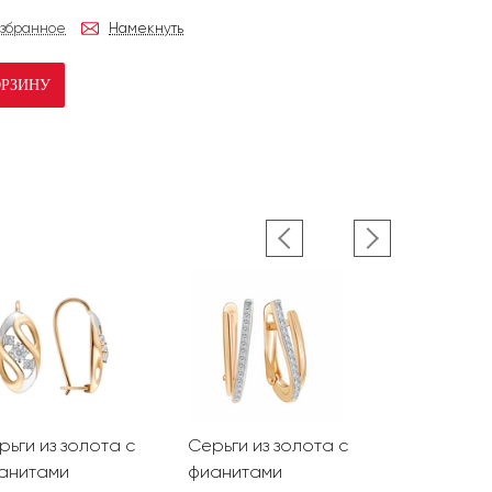
избранное
Намекнуть
ОРЗИНУ
рьги из золота с
Серьги из золота с
Серьги из 
анитами
фианитами
фианитам