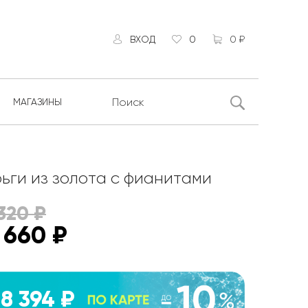
ВХОД
0
0 ₽
МАГАЗИНЫ
ьги из золота с фианитами
320
₽
 660
₽
8 394 ₽