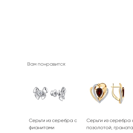
Вам понравится:
олота с
Серьги из серебра с
Серьги из серебра 
фианитами
позолотой, гранат