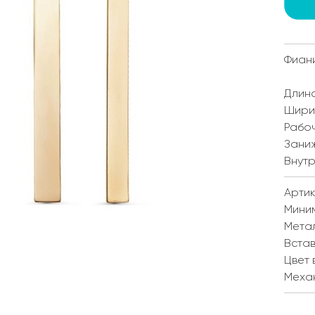
Фиан
Длина
Ширин
Рабоч
Заниж
Внутр
Артик
Мини
Мета
Встав
Цвет 
Меха