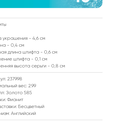
иты
 украшения - 4,6 см
а - 0,4 см
ая длина штифта - 0,6 см
ение штифта - 0,1 см
енняя высота серьги - 0,8 см
ул: 237998
мальный вес:
2.99
лл:
Золото 585
ки:
Фианит
вставки:
Бесцветный
низм:
Английский