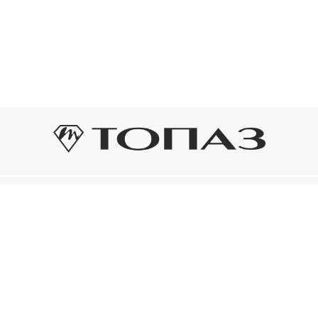
Оплата и доставка
Подп
Подпиш
Рассрочка платежа
новост
р украшения
Оплата и доставка
то на новое!