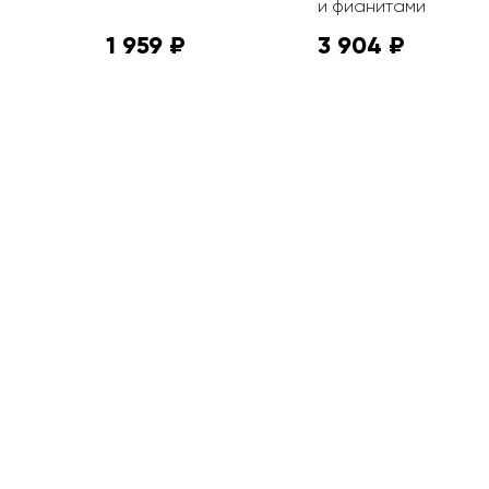
и фианитами
1 959 ₽
3 904 ₽