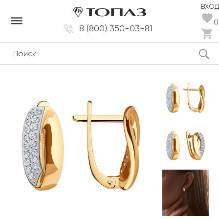
ВХОД
dehaze
0
8 (800) 350-03-81