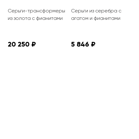
Серьги-трансформеры
Серьги из серебра с
С
из золота с фианитами
агатом и фианитами
ю
к
ф
20 250 ₽
5 846 ₽
7