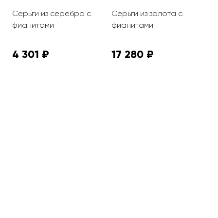
Серьги из серебра с
Серьги из золота с
С
фианитами
фианитами
а
ф
4 301 ₽
17 280 ₽
3