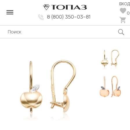
ВХОД
dehaze
0
8 (800) 350-03-81