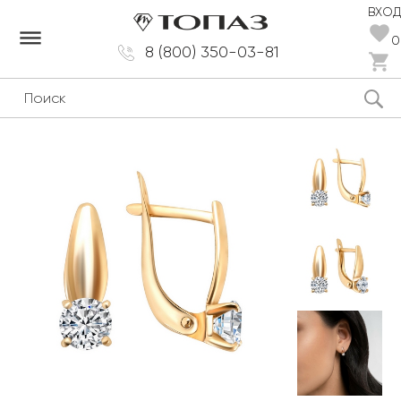
ВХОД
dehaze
0
8 (800) 350-03-81