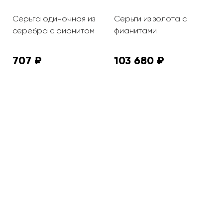
Серьга одиночная из
Серьги из золота с
С
серебра с фианитом
фианитами
с
707 ₽
103 680 ₽
2