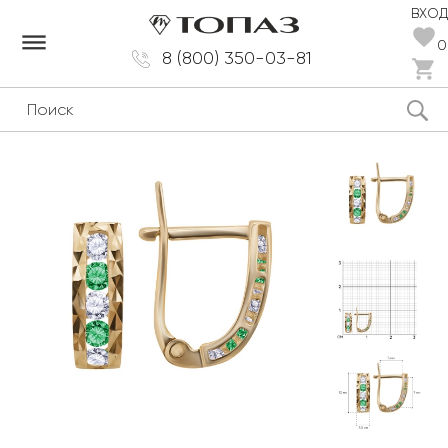
ВХОД
dehaze
0
8 (800) 350-03-81