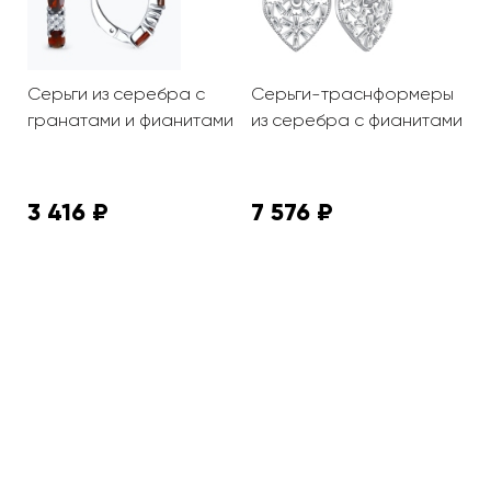
Серьги из серебра с
Серьги-траснформеры
С
гранатами и фианитами
из серебра с фианитами
а
к
ф
3 416 ₽
7 576 ₽
3