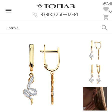
ВХОД
dehaze
0
8 (800) 350-03-81