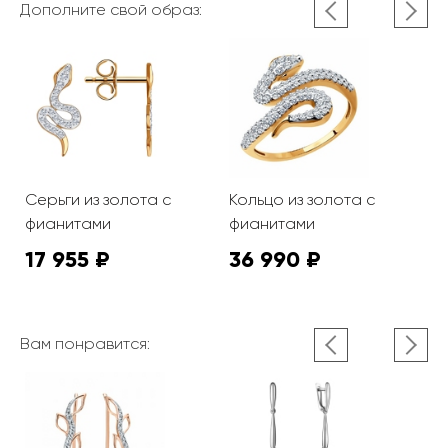
Дополните свой образ:
та
Серьги из золота с
Кольцо из золота с
С
фианитами
фианитами
с
17 955 ₽
36 990 ₽
2
Вам понравится: