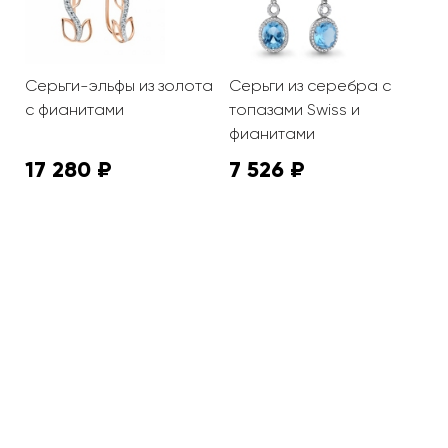
Серьги-эльфы из золота
Серьги из серебра с
С
с фианитами
топазами Swiss и
ф
фианитами
17 280 ₽
7 526 ₽
3