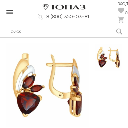
ВХОД
dehaze
0
8 (800) 350-03-81