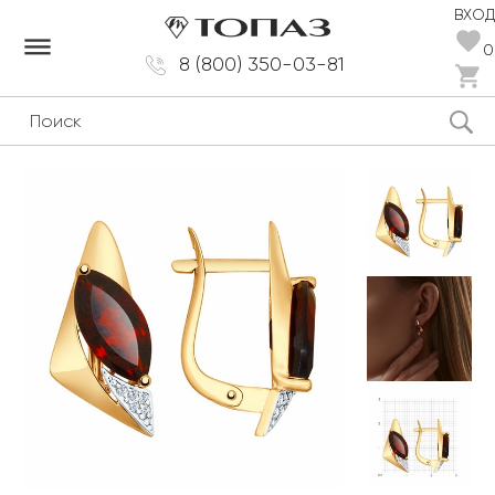
ВХОД
dehaze
0
8 (800) 350-03-81