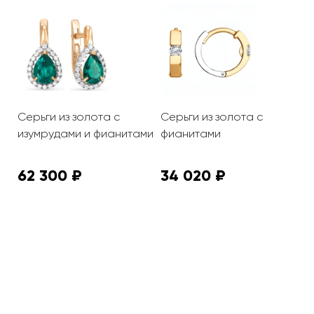
Серьги из золота с
Серьги из золота с
С
изумрудами и фианитами
фианитами
ф
62 300 ₽
34 020 ₽
4