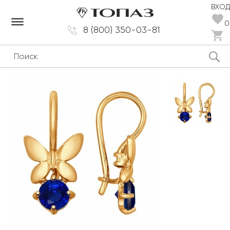
ВХОД
dehaze
0
8 (800) 350-03-81