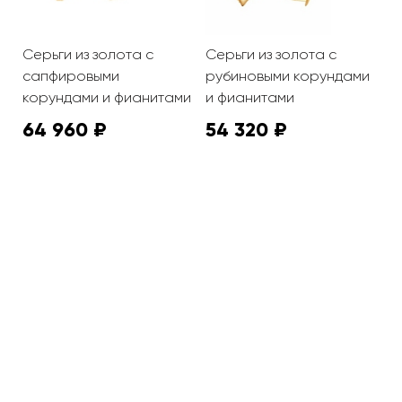
Серьги из золота с
Серьги из золота с
С
и
сапфировыми
рубиновыми корундами
п
корундами и фианитами
и фианитами
к
64 960 ₽
54 320 ₽
1