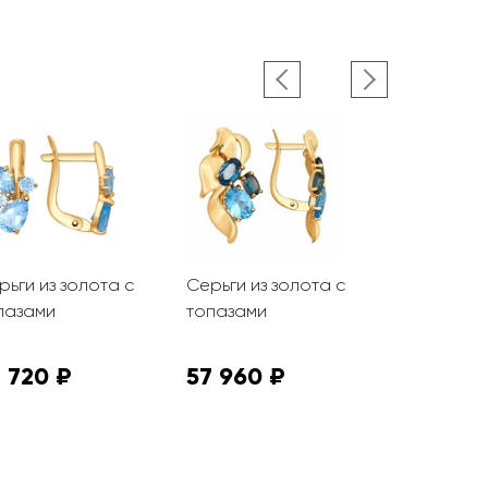
рьги из золота с
Серьги из золота с
Серьги из
пазами
топазами
топазами S
фианитам
 720 ₽
57 960 ₽
2 123 ₽