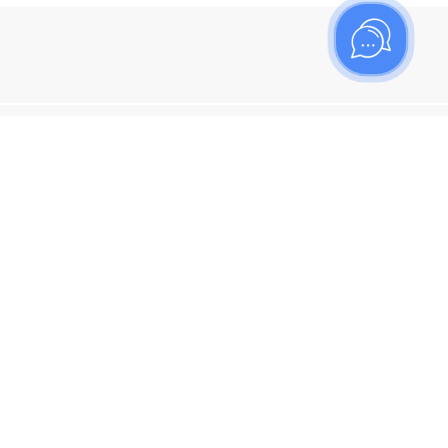
ишитесь на рассылку
итесь, чтобы узнать больше о новых поступлениях,
ях и спецпредложениях Топаз!
я кнопку "Подписаться", вы соглашаетесь с
политикой
енциальности