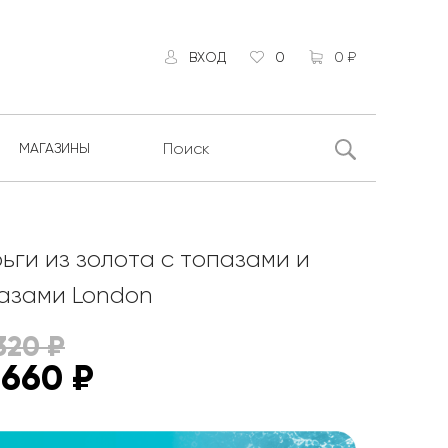
ВХОД
0
0 ₽
МАГАЗИНЫ
ьги из золота с топазами и
азами London
320
₽
 660
₽