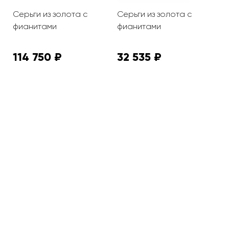
Серьги из золота с
Серьги из золота с
С
фианитами
фианитами
ф
114 750 ₽
32 535 ₽
4