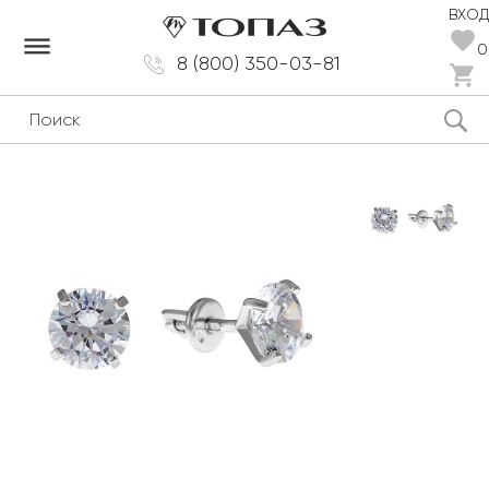
ВХОД
dehaze
0
8 (800) 350-03-81