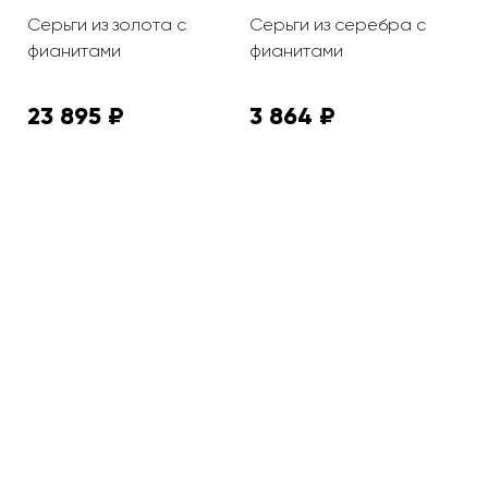
Серьги из золота с
Серьги из серебра с
С
фианитами
фианитами
а
ф
23 895 ₽
3 864 ₽
5