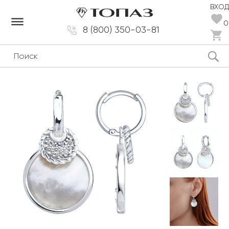
ВХОД
dehaze
0
8 (800) 350-03-81