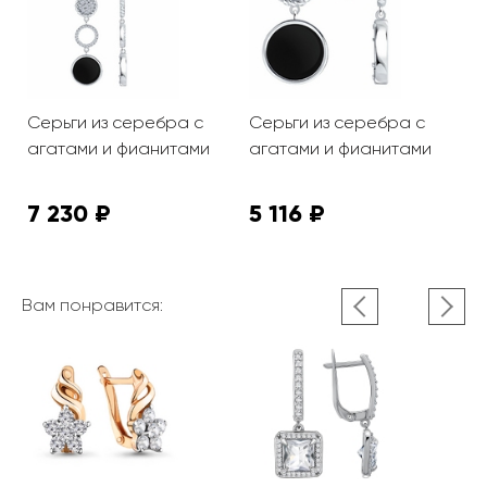
Серьги из серебра с
Серьги из серебра с
С
ми
агатами и фианитами
агатами и фианитами
а
7 230 ₽
5 116 ₽
5
Вам понравится: