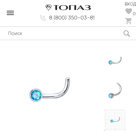
ВХОД
dehaze
0
8 (800) 350-03-81