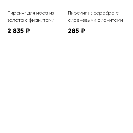
Пирсинг для носа из
Пирсинг из серебра с
П
золота с фианитами
сиреневыми фианитами
ф
2 835 ₽
285 ₽
7