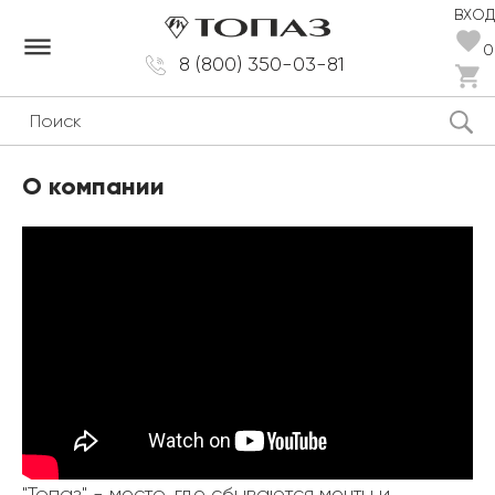
ВХОД
dehaze
0
8 (800) 350-03-81
О компании
"Топаз" - место, где сбываются мечты и