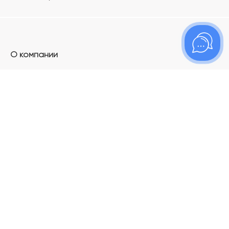
О компании
Контакты
Магазины
Карьера в ТОПАЗ
Франшиза
Покупателям
Акции
Как определить размер украшения
Меняй своё старое золото на новое!
Электронный подарочный сертификат