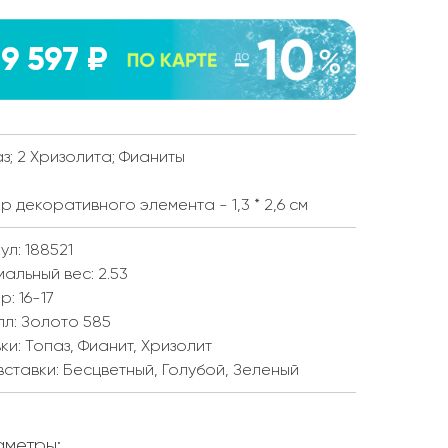
9 597 ₽
аз; 2 Хризолита; Фианиты
р декоративного элемента - 1,3 * 2,6 см
ул: 188521
мальный вес:
2.53
ер:
16-17
лл:
Золото 585
ки:
Топаз, Фианит, Хризолит
вставки:
Бесцветный, Голубой, Зеленый
метры: