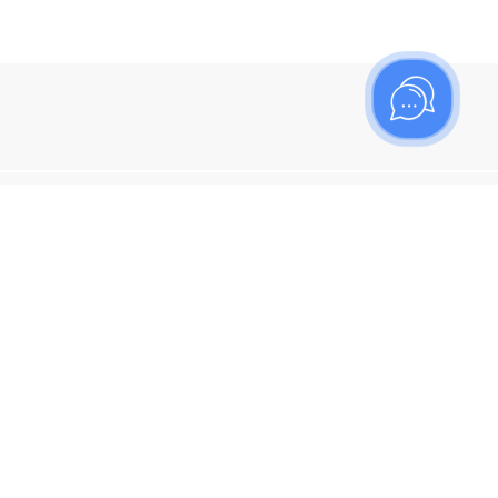
ишитесь на рассылку
итесь, чтобы узнать больше о новых поступлениях,
ях и спецпредложениях Топаз!
я кнопку "Подписаться", вы соглашаетесь с
политикой
енциальности