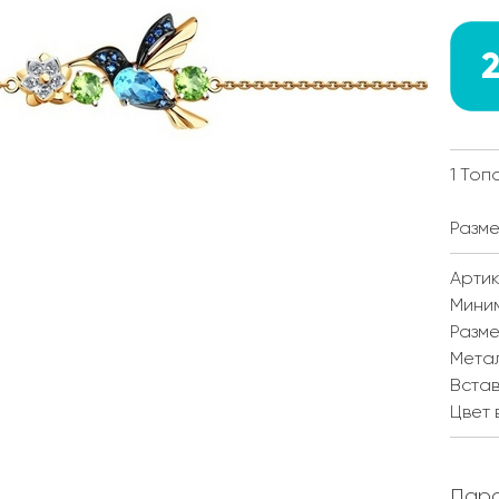
2
1 Топ
Разме
Артик
Мини
Разм
Мета
Встав
Цвет 
Пара