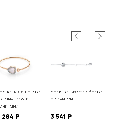
аслет из золота с
Браслет из серебра с
Браслет и
рламутром и
фианитом
фианитам
анитами
 284 ₽
3 541 ₽
10 355 