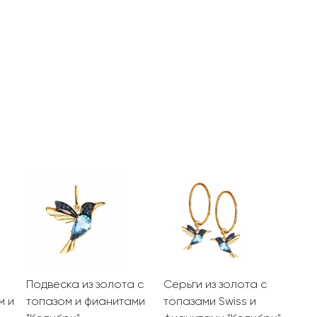
Подвеска из золота с
Серьги из золота с
м и
топазом и фианитами
топазами Swiss и