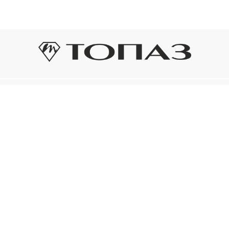
Оплата и доставка
Подп
Подпиш
Рассрочка платежа
новост
р украшения
Оплата и доставка
то на новое!
Нажима
ый сертификат
конфид
Электронным
ом «Топаз»