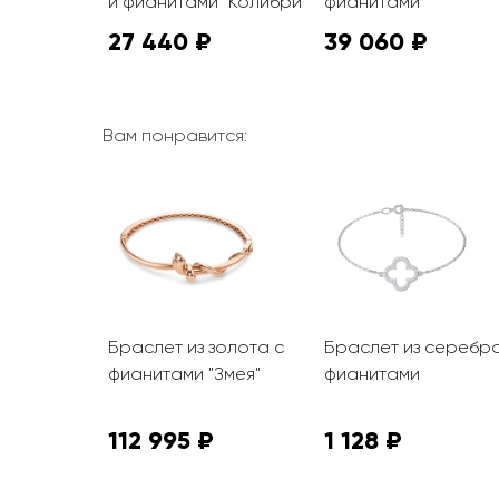
и фианитами "Колибри"
фианитами
27 440 ₽
39 060 ₽
Вам понравится:
золота с
Браслет из золота с
Браслет из серебра
фианитами "Змея"
фианитами
112 995 ₽
1 128 ₽