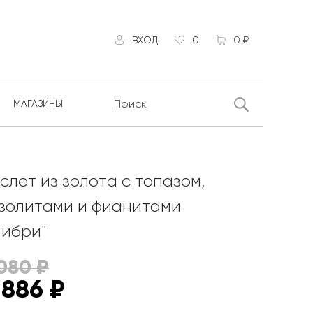
ВХОД
0
0 ₽
МАГАЗИНЫ
слет из золота с топазом,
золитами и фианитами
либри"
 080
₽
 886
₽