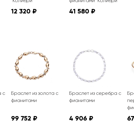
"Колибри"
фианитами "Колибри"
12 320 ₽
41 580 ₽
 с
Браслет из золота с
Браслет из серебра с
Бр
фианитами
фианитами
пе
фи
99 752 ₽
4 906 ₽
67