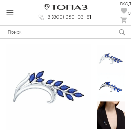
ВХОД
dehaze
0
8 (800) 350-03-81