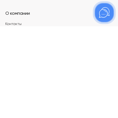
О компании
Контакты
Магазины
Карьера в ТОПАЗ
Франшиза
Покупателям
Акции
Как определить размер украшения
Меняй своё старое золото на новое!
Электронный подарочный сертификат
Правила пользования Электронным
подарочным сертификатом «Топаз»