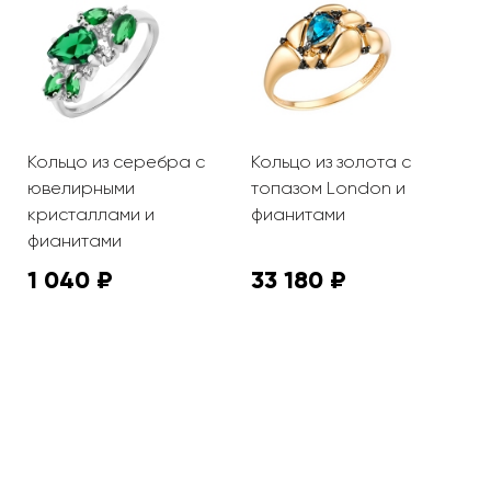
Кольцо из серебра с
Кольцо из золота с
К
ювелирными
топазом London и
с
кристаллами и
фианитами
фианитами
1 040 ₽
33 180 ₽
4