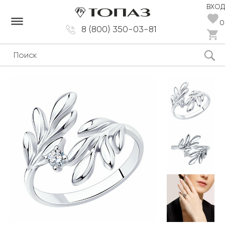
ВХОД
dehaze
0
8 (800) 350-03-81