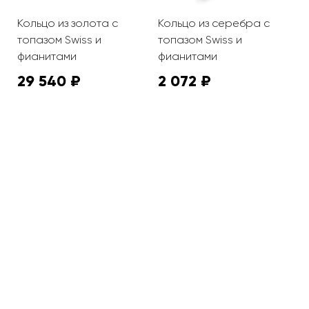
Кольцо из золота с
Кольцо из серебра с
К
топазом Swiss и
топазом Swiss и
т
фианитами
фианитами
29 540 ₽
2 072 ₽
4