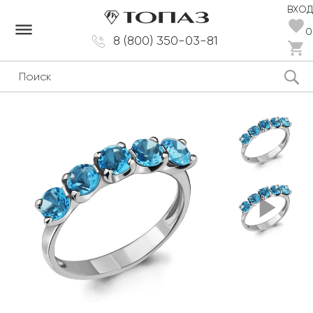
ВХОД
dehaze
0
8 (800) 350-03-81