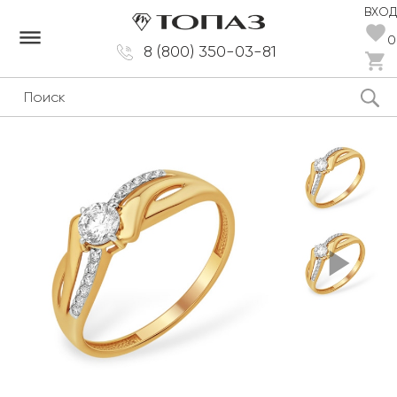
ВХОД
dehaze
0
8 (800) 350-03-81