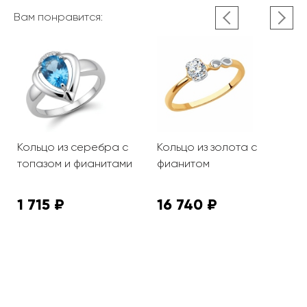
Вам понравится:
Кольцо из серебра с
Кольцо из золота с
К
топазом и фианитами
фианитом
с
1 715 ₽
16 740 ₽
9