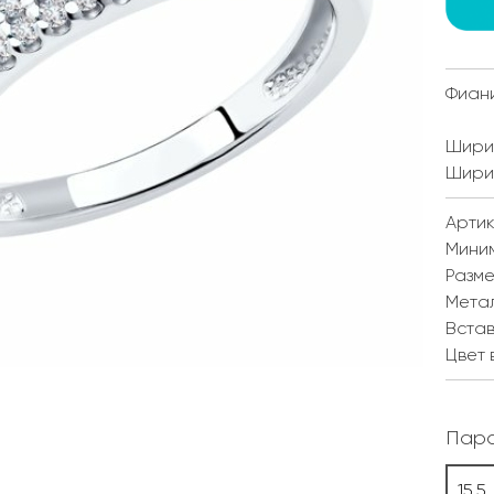
Фиан
Ширин
Ширин
Артику
Мини
Разм
Мета
Встав
Цвет 
Пара
15.5