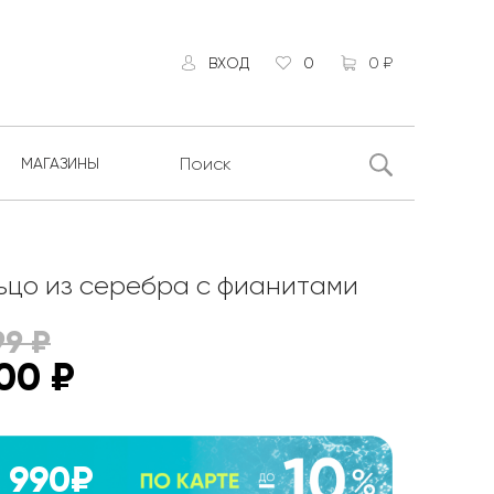
ВХОД
0
0 ₽
МАГАЗИНЫ
ьцо из серебра с фианитами
99
₽
100
₽
990₽