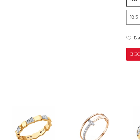
18.5
В 
В К