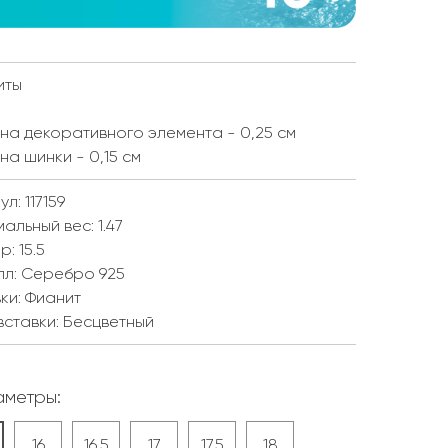
иты
а декоративного элемента - 0,25 см
а шинки - 0,15 см
л: 117159
мальный вес:
1.47
ер:
15.5
лл:
Серебро 925
ки:
Фианит
вставки:
Бесцветный
метры:
16
16.5
17
17.5
18