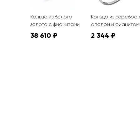
еребра с
Кольцо из белого
Кольцо из серебра 
золота с фианитами
опалом и фианитам
38 610 ₽
2 344 ₽