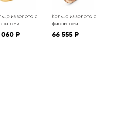
льцо из золота с
Кольцо из золота с
Кольцо из 
анитами
фианитами
фианитам
 060 ₽
66 555 ₽
17 280 