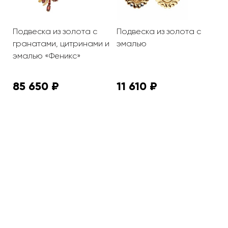
с
Подвеска из золота с
Подвеска из золота с
П
гранатами, цитринами и
эмалью
э
эмалью «Феникс»
Б
"
85 650 ₽
11 610 ₽
8