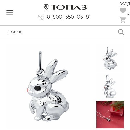
ВХОД
dehaze
0
8 (800) 350-03-81