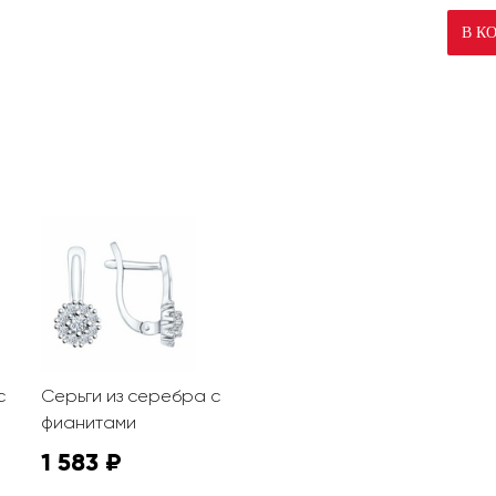
В К
с
Серьги из серебра с
фианитами
1 583 ₽