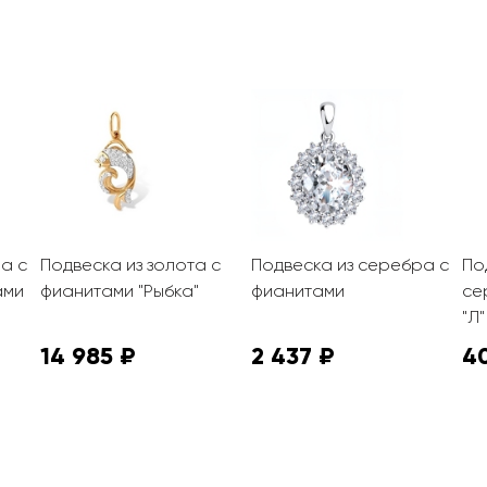
а с
Подвеска из золота с
Подвеска из серебра с
По
ами
фианитами "Рыбка"
фианитами
се
"Л"
14 985 ₽
2 437 ₽
4