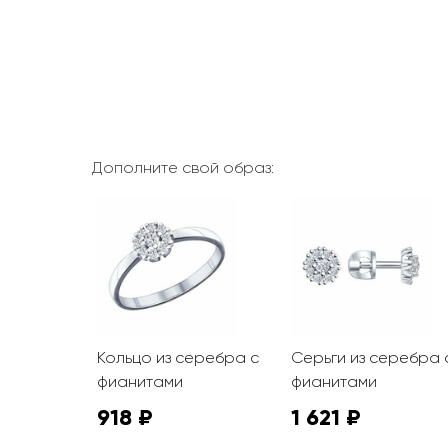
Дополните свой образ:
Кольцо из серебра с
Серьги из серебра 
фианитами
фианитами
918 ₽
1 621 ₽