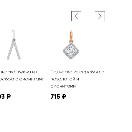
двеска-буква из
Подвеска из серебра с
Подвеска 
ребра с фианитами
позолотой и
жемчугом 
фианитами
03 ₽
715 ₽
2 374 ₽