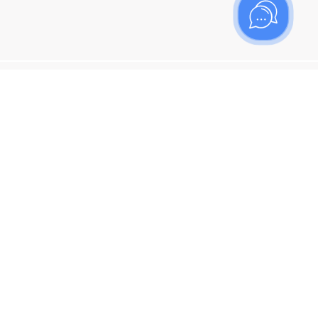
ишитесь на рассылку
итесь, чтобы узнать больше о новых поступлениях,
ях и спецпредложениях Топаз!
я кнопку "Подписаться", вы соглашаетесь с
политикой
енциальности