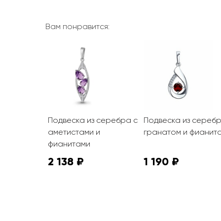
Вам понравится:
 золота с
Подвеска из серебра с
Подвеска из серебр
аметистами и
гранатом и фианит
фианитами
2 138 ₽
1 190 ₽