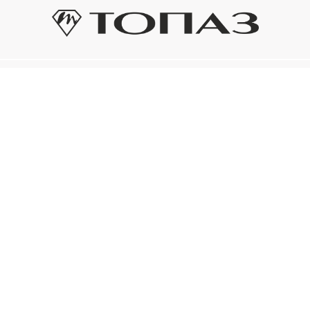
Оплата и доставка
Подп
Подпиш
Рассрочка платежа
новост
р украшения
Оплата и доставка
то на новое!
Нажима
ый сертификат
конфид
Электронным
ом «Топаз»