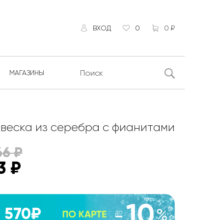
ВХОД
0
0 ₽
МАГАЗИНЫ
веска из серебра с фианитами
66
₽
3
₽
570₽