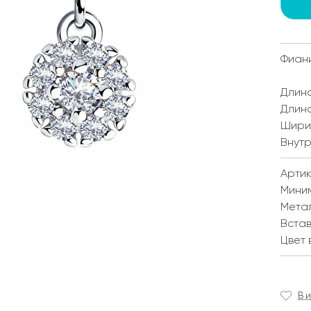
Фиан
Длина
Длина
Ширин
Внутр
Артик
Мини
Мета
Встав
Цвет 
В 