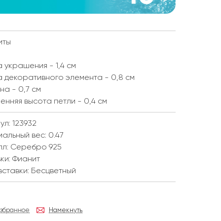
иты
 украшения - 1,4 см
 декоративного элемента - 0,8 см
а - 0,7 см
енняя высота петли - 0,4 см
ул: 123932
мальный вес:
0.47
лл:
Серебро 925
ки:
Фианит
вставки:
Бесцветный
избранное
Намекнуть