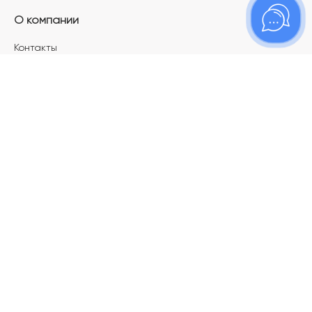
О компании
Контакты
Магазины
Карьера в ТОПАЗ
Франшиза
Покупателям
Акции
Как определить размер украшения
Меняй своё старое золото на новое!
Электронный подарочный сертификат
Правила пользования Электронным
подарочным сертификатом «Топаз»
Оплата и доставка