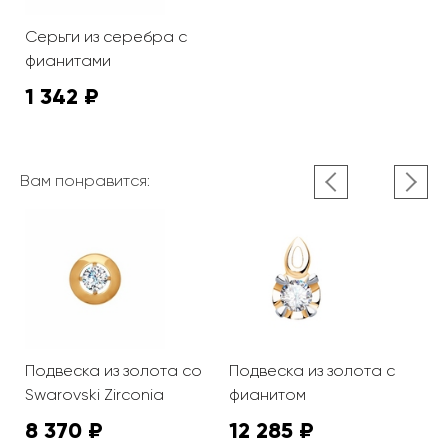
Серьги из серебра с
фианитами
1 342 ₽
Вам понравится:
Подвеска из золота со
Подвеска из золота с
П
Swarovski Zirconia
фианитом
S
8 370 ₽
12 285 ₽
9