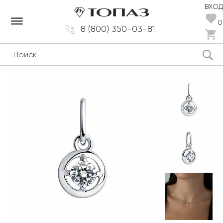
ВХОД
dehaze
0
8 (800) 350-03-81