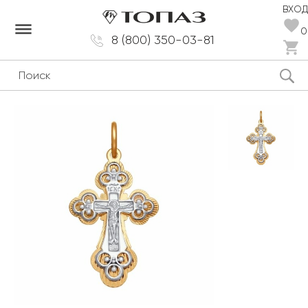
ВХОД
dehaze
0
8 (800) 350-03-81