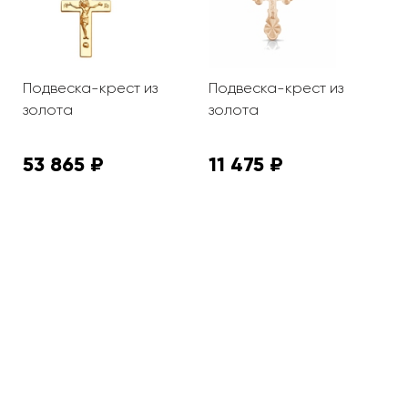
Подвеска-крест из
Подвеска-крест из
П
золота
золота
з
53 865 ₽
11 475 ₽
1