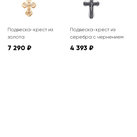
Подвеска-крест из
Подвеска-крест из
П
золота
серебра с чернением
з
7 290 ₽
4 393 ₽
1