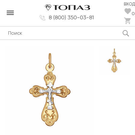
ВХОД
dehaze
0
8 (800) 350-03-81