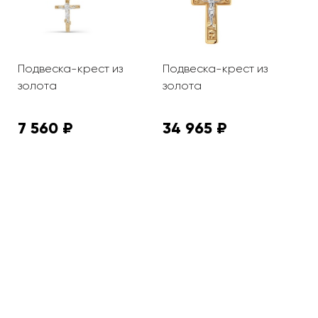
Подвеска-крест из
Подвеска-крест из
П
золота
золота
с
7 560 ₽
34 965 ₽
9