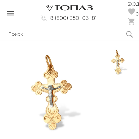
ВХОД
dehaze
0
8 (800) 350-03-81