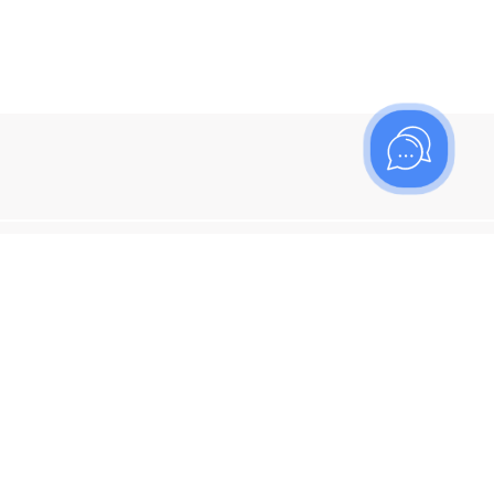
ишитесь на рассылку
итесь, чтобы узнать больше о новых поступлениях,
ях и спецпредложениях Топаз!
я кнопку "Подписаться", вы соглашаетесь с
политикой
енциальности