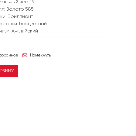
мальный вес:
1.9
лл:
Золото 585
ки:
Бриллиант
вставки:
Бесцветный
низм:
Английский
избранное
Намекнуть
ОРЗИНУ