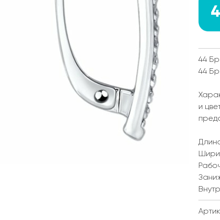
4
44 Бр
44 Бр
Харак
и цве
пред
Длина
Ширин
Рабоч
Заниж
Внутр
Артику