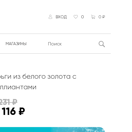
ВХОД
0
0 ₽
МАГАЗИНЫ
ьги из белого золота с
ллиантами
231
₽
 116
₽