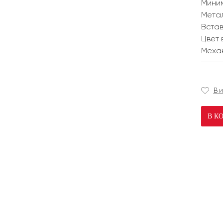
Мини
Мета
Встав
Цвет 
Меха
В 
В К