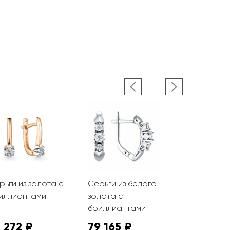
рьги из золота с
Серьги из белого
Серьги из 
иллиантами
золота с
бриллиант
бриллиантами
рубинами
 272 ₽
79 165 ₽
100 092