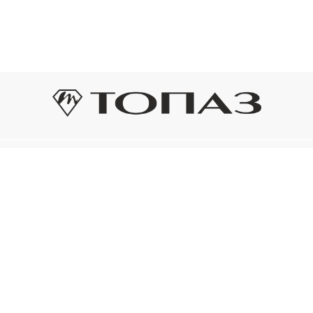
Оплата и доставка
Подп
Подпиш
Рассрочка платежа
новост
р украшения
Оплата и доставка
то на новое!
Нажима
ый сертификат
конфид