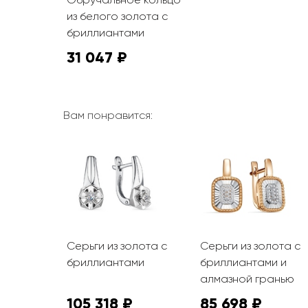
из белого золота с
бриллиантами
31 047 ₽
Вам понравится:
олота с
Серьги из золота с
Серьги из золота с
ми и
бриллиантами
бриллиантами и
алмазной гранью
105 318 ₽
85 698 ₽