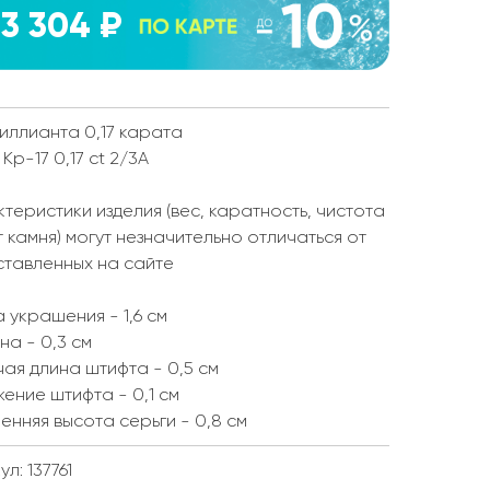
3 304 ₽
иллианта 0,17 карата
 Кр-17 0,17 ct 2/3А
теристики изделия (вес, каратность, чистота
т камня) могут незначительно отличаться от
ставленных на сайте
 украшения - 1,6 см
а - 0,3 см
ая длина штифта - 0,5 см
ение штифта - 0,1 см
енняя высота серьги - 0,8 см
л: 137761